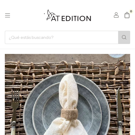
0
1
/
4