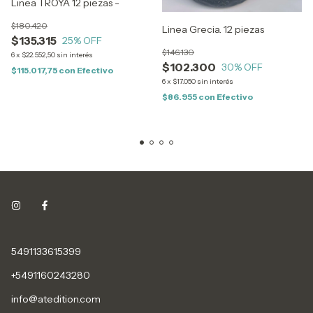
Linea TROYA 12 piezas -
$180.420
Linea Grecia. 12 piezas
$135.315
25
% OFF
$146.130
6
x
$22.552,50
sin interés
$102.300
30
% OFF
$115.017,75
con
Efectivo
6
x
$17.050
sin interés
$86.955
con
Efectivo
5491133615399
+5491160243280
info@atedition.com