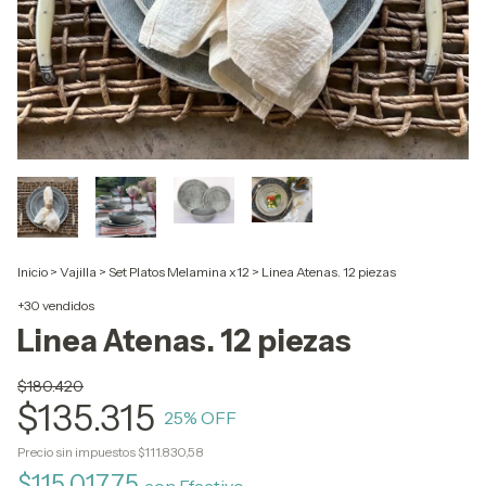
Inicio
>
Vajilla
>
Set Platos Melamina x12
>
Linea Atenas. 12 piezas
+30 vendidos
Linea Atenas. 12 piezas
$180.420
$135.315
25
% OFF
Precio sin impuestos
$111.830,58
$115.017,75