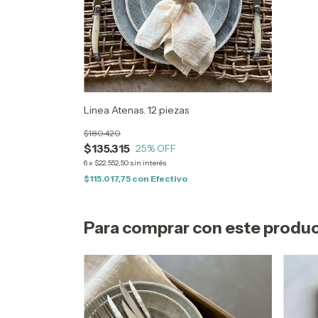
Linea Atenas. 12 piezas
$180.420
$135.315
25
% OFF
6
x
$22.552,50
sin interés
$115.017,75
con
Efectivo
Para comprar con este produ