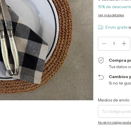
15% de descuent
Ver más detalles
Envío gratis
s
Compra p
Tus datos c
Cambios y
Si no te gu
Entregas para el CP:
Medios de envío
No sé mi código posta