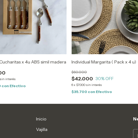
Individual Margarita ( Pack x 4 u)
Cucharitas x 4u ABS simil madera
$60.000
00
$42.000
30
% OFF
sin interés
6
x
$7.000
sin interés
0
con
Efectivo
$35.700
con
Efectivo
Inicio
Ne
Vajilla