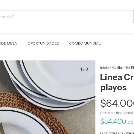
S DE MESA
OPORTUNIDADES
COMBO MUNDIAL
Inicio
>
Vajilla
>
Set P
1
/
3
Linea Cr
playos
$64.00
Precio sin impuestos
$54.400
co
6
cuotas sin inte