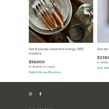
Set 8 piezas cubiertos mango ABS
Set de 
madera
$27.6
$56.500
6
x
$4.600
6
x
$9.416,67
sin interés
$23.46
$48.025
con
Efectivo