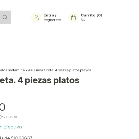
Entrá
/
Carrito
(
0
)
Registráte
$0
latos melamina x 4
>
Linea Creta. 4 piezas platos playos
eta. 4 piezas platos
0
$52.892,56
n
Efectivo
rés de
$10.666,67