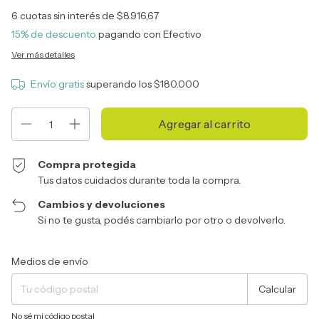
6
cuotas sin interés de
$8.916,67
15% de descuento
pagando con Efectivo
Ver más detalles
Envío gratis
superando los
$180.000
Compra protegida
Tus datos cuidados durante toda la compra.
Cambios y devoluciones
Si no te gusta, podés cambiarlo por otro o devolverlo.
Entregas para el CP:
Cambiar CP
Medios de envío
Calcular
No sé mi código postal