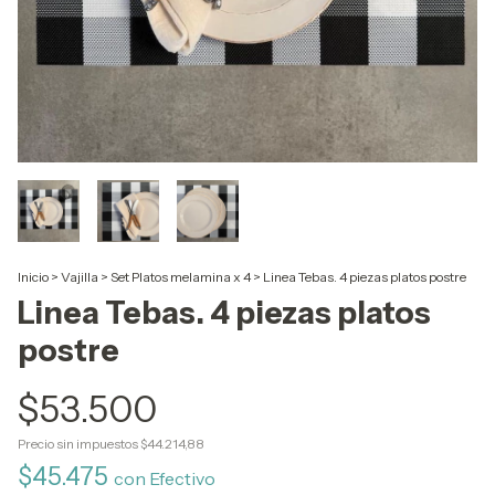
Inicio
>
Vajilla
>
Set Platos melamina x 4
>
Linea Tebas. 4 piezas platos postre
Linea Tebas. 4 piezas platos
postre
$53.500
Precio sin impuestos
$44.214,88
$45.475
con
Efectivo