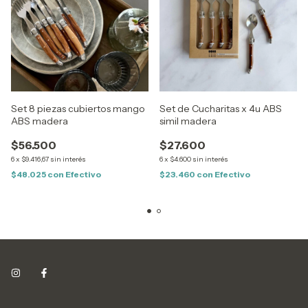
Set 8 piezas cubiertos mango
Set de Cucharitas x 4u ABS
ABS madera
simil madera
$56.500
$27.600
6
x
$9.416,67
sin interés
6
x
$4.600
sin interés
$48.025
con
Efectivo
$23.460
con
Efectivo