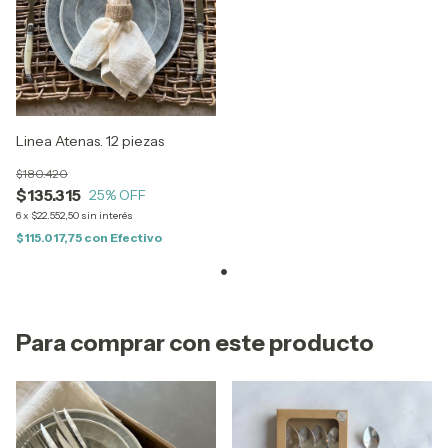
Linea Atenas. 12 piezas
$180.420
$135.315
25
% OFF
6
x
$22.552,50
sin interés
$115.017,75
con
Efectivo
Para comprar con este producto