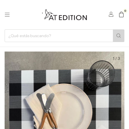
0
1
/
3