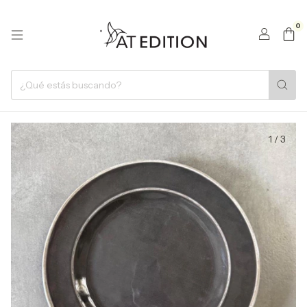
0
1
/
3