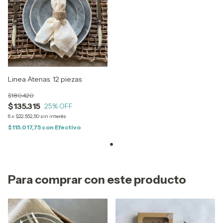
Linea Atenas. 12 piezas
$180.420
$135.315
25
% OFF
6
x
$22.552,50
sin interés
$115.017,75
con
Efectivo
Para comprar con este producto