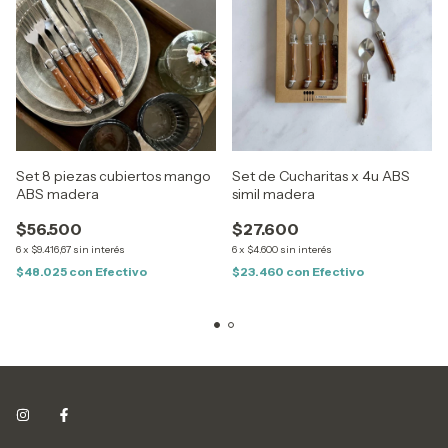
Set 8 piezas cubiertos mango
Set de Cucharitas x 4u ABS
ABS madera
simil madera
$56.500
$27.600
6
x
$9.416,67
sin interés
6
x
$4.600
sin interés
$48.025
con
Efectivo
$23.460
con
Efectivo