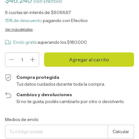
$46.240
con
Efectivo
6
cuotas sin interés de
$9.066,67
15% de descuento
pagando con Efectivo
Ver más detalles
Envío gratis
superando los
$180.000
Compra protegida
Tus datos cuidados durante toda la compra.
Cambios y devoluciones
Si no te gusta, podés cambiarlo por otro o devolverlo.
Entregas para el CP:
Cambiar CP
Medios de envío
Calcular