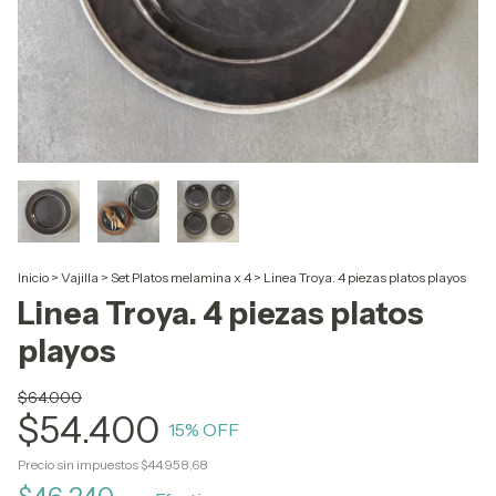
Inicio
>
Vajilla
>
Set Platos melamina x 4
>
Linea Troya. 4 piezas platos playos
Linea Troya. 4 piezas platos
playos
$64.000
$54.400
15
% OFF
Precio sin impuestos
$44.958,68