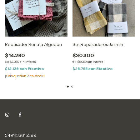
Repasador Renata Algodon
Set Repasadores Jazmin
$14.280
$30.300
6
x
$2.380
sin interés
6
x
$5.050
sin interés
$12.138
con
Efectivo
$25.755
con
Efectivo
¡Solo quedan
2
en stock!
5491133615399