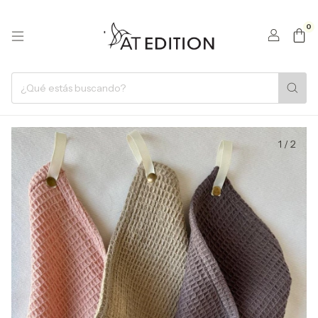
0
1
/
2