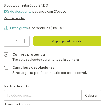
6
cuotas sin interés de
$4.150
15% de descuento
pagando con Efectivo
Ver más detalles
Envío gratis
superando los
$180.000
Compra protegida
Tus datos cuidados durante toda la compra.
Cambios y devoluciones
Si no te gusta, podés cambiarlo por otro o devolverlo.
Entregas para el CP:
Cambiar CP
Medios de envío
Calcular
No sé mi código postal