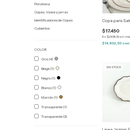
Porcelana
Copas, Vasos y jarras
Identificadores de Copas
Copa paris Sa
Cubiertos
$17.450
6
x
$2.908,33
sin int
$14.832,50
con
COLOR
Gris (4)
SIN STOCK
Beige (1)
Negro (1)
Blanco (1)
Marrón (1)
Transaprente (1)
Transparente (3)
Linea Jazmin. 