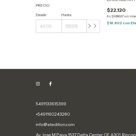
PRECIO
$22.120
Desde
Hasta
6
x
$3.686,67
sin inte
$18.802
con
Ef
5491133615399
+5491160243280
info@atedition.com
Av Jose M Paiva 1537 Delta Center OF A301, Rincon