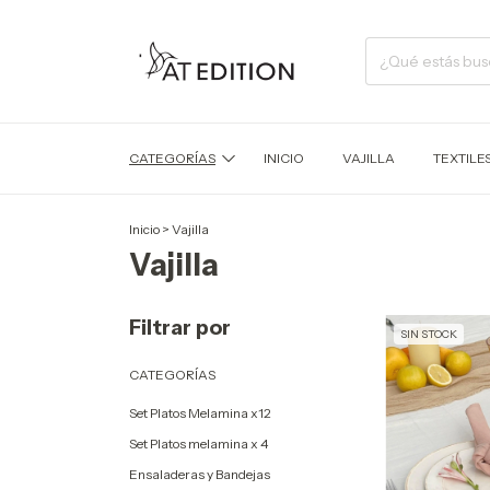
CATEGORÍAS
INICIO
VAJILLA
TEXTILE
Inicio
>
Vajilla
Vajilla
Filtrar por
SIN STOCK
CATEGORÍAS
Set Platos Melamina x12
Set Platos melamina x 4
Ensaladeras y Bandejas