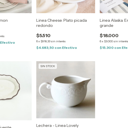
lmon
Linea Cheese. Plato picada
Linea Alaska. 
redondo
grande
$5.510
$18.000
erés
6
x
$918,33
sin interés
6
x
$3.000
sin interé
Efectivo
$4.683,50
con
Efectivo
$15.300
con
Efe
SIN STOCK
Lechera - Linea Lovely
Fuente