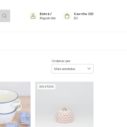
Entrá
/
Carrito
(
0
)
Registráte
$0
Ordenar por
SIN STOCK