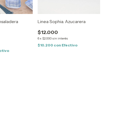
Ensaladera
Linea Sophia. Azucarera
$12.000
6
x
$2.000
sin interés
s
$10.200
con
Efectivo
ctivo