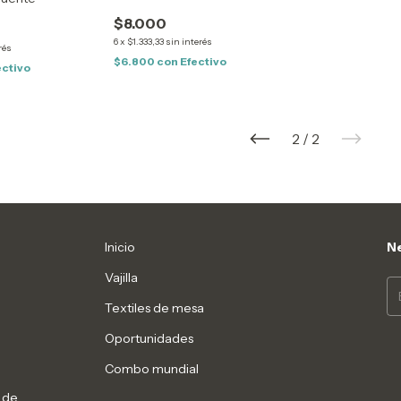
$8.000
6
x
$1.333,33
sin interés
rés
$6.800
con
Efectivo
ectivo
2
/
2
Inicio
Ne
Vajilla
Textiles de mesa
Oportunidades
Combo mundial
 de